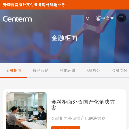
升腾官网
海外支付业务
海外终端业务
中文
金融柜面
金融柜面
移动营销
智能运维
OA办公
金融支付
金融柜面外设国产化解决方
案
金融柜面外设国产化解决方案