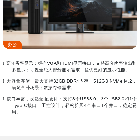
办公
高分辨率显示：拥有
VGA
和
HDMI
显示接口，支持高分辨率输出和
l
多显示；可覆盖绝大部分显示需求，提供更好的显示性能。
大容量存储：最大支持
32GB DDR4
内存，
512GB NVMe M.2
，
l
满足各种场景下数据存储需求。
接口丰富，灵活适配设计：支持
8
个
USB3.0
、
2
个
USB2.0
和
1
个
l
Type-C
接口；工控设计，轻松扩展
4
个串口
1
个并口，稳定易
用。