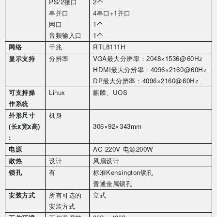
PS/2
接口
2
个
串并口
4
串口
+1
并口
网口
1
个
音频输入口
1
个
网络
千兆
RTL8111H
显示支持
分辨率
VGA
最大分辨率：
2048
×
1536@60Hz
HDMI
最大分辨率：
4096
×
2160@60Hz
DP
最大分辨率：
4096
×
2160@60Hz
可支持操
Linux
麒麟、
UOS
作系统
外形尺寸
机身
(
长
x
宽
x
高
)
306
×
92
×
343mm
:
电源
AC 220V
电源
200W
散热
设计
风扇设计
锁孔
有
标准
Kensington
锁孔
普通金属锁孔
安装方式
所有可选的
立式
安装方式