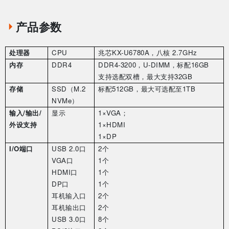
产品参数
处理器
CPU
兆芯
KX-U6780A
，八核
2.7GHz
内存
DDR4
DDR4-3200
，
U-DIMM
，标配
16GB
支持选配双槽，最大支持
32GB
存储
SSD
（
M.2
标配
512GB
，最大可选配至
1TB
NVMe
）
输入
/
输出
/
显示
1
×
VGA
；
外设支持
1
×
HDMI
1
×
DP
I/O
端口
USB 2.0
口
2
个
VGA
口
1
个
HDMI
口
1
个
DP
口
1
个
耳机输入口
2
个
耳机输出口
2
个
USB 3.0
口
8
个