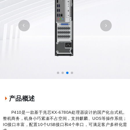
产品概述
P410
是一款基于兆芯
KX-6780A
处理器设计的国产化台式机。
整机商务，机身小巧紧凑不占空间，支持麒麟、
UOS
等操作系统；
IO
接口丰富，配置
10
个
USB
接口和
4
个串口，可满足客户多样化需