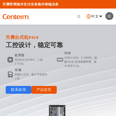
升腾官网
海外支付业务
海外终端业务
中文
升腾台式机P410
工控设计，稳定可靠
内存
处理器
DDR4-3200，U-DIMM，标
兆芯KX-U6780A，八核
配16GB 支持选配双槽，最
2.7GHz
大支持32GB
存储
标配512GB，最大可选配至
1TB
联系咨询
产品彩页