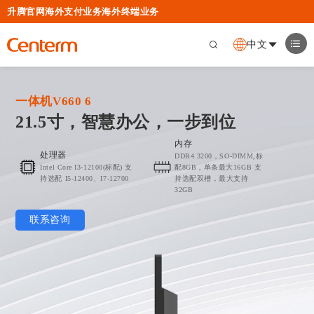
升腾官网
海外支付业务
海外终端业务
中文
一体机V660 6
21.5寸，智慧办公，一步到位
内存
处理器
DDR4 3200，SO-DIMM,标
Intel Core I3-12100(标配) 支
配8GB，单条最大16GB 支
持选配 I5-12400、I7-12700
持选配双槽，最大支持
32GB
联系咨询