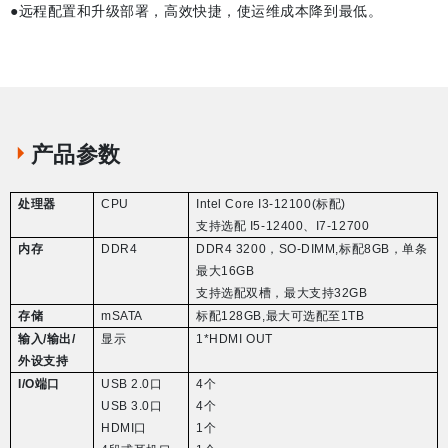
●远程配置和升级部署，高效快捷，使运维成本降到最低。
产品参数
处理器
CPU
Intel Core I3-12100(
标配
)
支持选配
I5-12400
、
I7-12700
内存
DDR4
DDR4 3200
，
SO-DIMM,
标配
8GB
，单条
最大
16GB
支持选配双槽，最大支持
32GB
存储
mSATA
标配
128GB,
最大可选配至
1TB
输入
/
输出
/
显示
1*HDMI OUT
外设支持
I/O
端口
USB 2.0
口
4
个
USB 3.0
口
4
个
HDMI
口
1
个