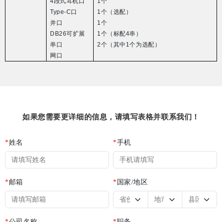
4
段式耳机口
1
个
Type-C
口
1
个（选配）
并口
1
个
DB26
可扩展
1
个（标配
4
串）
串口
2
个（其中
1
个为选配）
网口
如果您需要更详细的信息，请填写表格并联系我们！
*
姓名
*
手机
*
邮箱
*
国家/地区
*
公司名称
*
职务