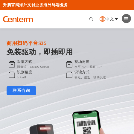
升腾官网
海外支付业务
海外终端业务
中文
商用扫码平台S35
免装驱动，即插即用
采集方式
视场角度
影像式，CMOS Sensor
水平 45°，垂直 35°
识别精度
识读方式
≥ 4mil
靠近、接近、移动识读
联系咨询