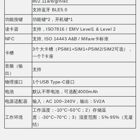
802.11a/b/g/n/ac
支持蓝牙
BLE5.0
功能按键
功能键
*2
，开机键
*1
读卡器
支持，
ISO7816 / EMV Level1 & Level 2
NFC
支持
, ISO 14443 A&B / Mifare
卡标准
3
个大卡槽（
PSIM1+SIM1+PSIM2/SIM2
可选），
卡槽
一个
T
卡座
音频（输
支持
出）
物理接口
1
个
USB Type-C
接口
电池
默认不带电池，可选配
4000mAh
电源适配器
输入：
AC 100~240V
，输出：
5V2A
工作温度：
-10°C~50°C
；
2
）存储温
工作环境
度：
-30°C~70°C
；
3
）湿度范围：
5%-95%
（无凝
结）