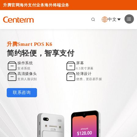
升腾官网
海外支付业务
海外终端业务
中文
升腾Smart POS K6
简约轻便，智享支付
操作系统
屏幕
安卓系统
6.5英寸屏幕
高清摄像头
轻薄设计
支持人脸识别
便携，更容易手握
联系咨询