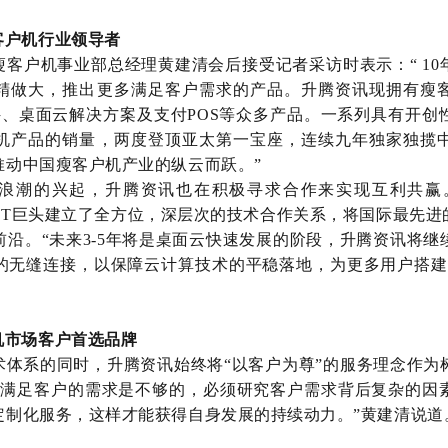
客户机行业领导者
客户机事业部总经理黄建清会后接受记者采访时表示：“ 10
精做大，推出更多满足客户需求的产品。升腾资讯现拥有瘦
件、桌面云解决方案及支付POS等众多产品。一系列具有开创
机产品的销量，两度登顶亚太第一宝座，连续九年独家独揽
推动中国瘦客户机产业的纵云而跃。”
潮的兴起，升腾资讯也在积极寻求合作来实现互利共赢。其与V
soft等国际IT巨头建立了全方位，深层次的技术合作关系，将国际最先
沿。“未来3-5年将是桌面云快速发展的阶段，升腾资讯将继
的无缝连接，以保障云计算技术的平稳落地，为更多用户搭建
机市场客户首选品牌
术体系的同时，升腾资讯始终将“以客户为尊”的服务理念作为
视满足客户的需求是不够的，必须研究客户需求背后复杂的因
定制化服务，这样才能获得自身发展的持续动力。”黄建清说道